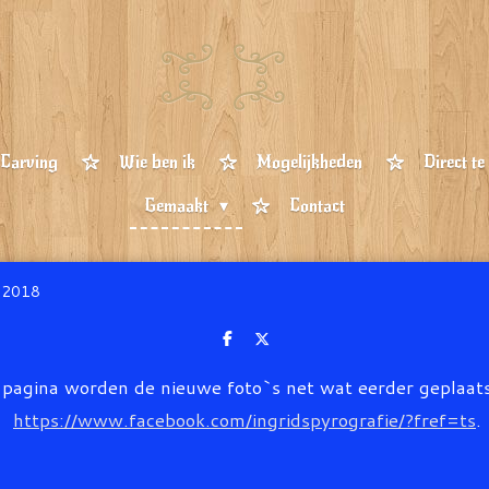
Carving
Wie ben ik
Mogelijkheden
Direct te
Gemaakt
Contact
2018
D
D
e
e
l
e
pagina worden de nieuwe foto`s net wat eerder geplaats 
e
l
n
https://www.facebook.com/ingridspyrografie/?fref=ts
.