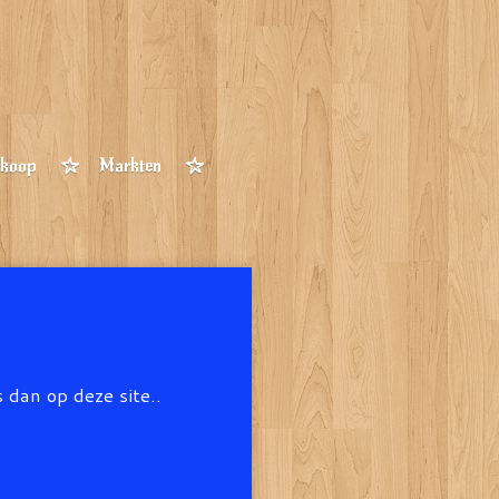
 koop
Markten
dan op deze site..